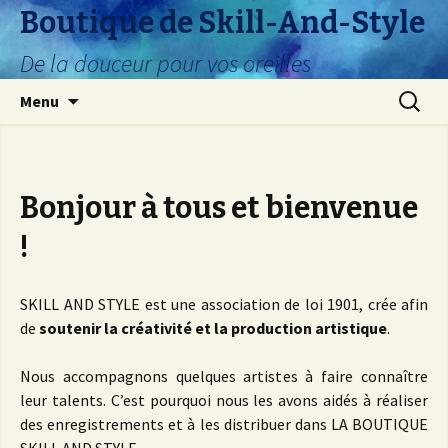
Boutique de Skill-And-Style
De la douceur pour vos oreilles
Aller
Recherc
Menu
au
contenu
Bonjour à tous et bienvenue
!
SKILL AND STYLE est une association de loi 1901, crée afin
de
soutenir la créativité et la production artistique
.
Nous accompagnons quelques artistes à faire connaître
leur talents. C’est pourquoi nous les avons aidés à réaliser
des enregistrements et à les distribuer dans LA BOUTIQUE